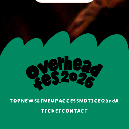
TOP
NEWS
LINEUP
ACCESS
NOTICE
QandA
TICKET
CONTACT