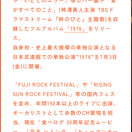
や「いとしのエリー」等カバー曲や「愛
がすべてのこと」(柿澤勇人主演 TBSド
ラマストリーム『終のひと』主題歌)を収
録したフルアルバム
「1976」
をリリー
ス。
自身初・史上最大規模の単独公演となる
日本武道館での単独公演”1976”を7月3日
(金)に開催。
「FUJI ROCK FESTIVAL」や「RISING
SUN ROCK FESTIVAL」等の国内フェス
を含め、年間150本以上のライブに出演。
ボーカリストとして多数のCM歌唱を担
当、現在「食べログ 20周年記念ムービ
ー」「花王 ハミング」「ヒューマンホー