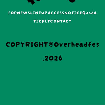
TOP
NEWS
LINEUP
ACCESS
NOTICE
QandA
TICKET
CONTACT
COPYRIGHT@Overheadfes
.2026